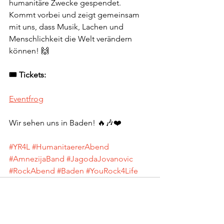
humanitäre Zwecke gespendet. 
Kommt vorbei und zeigt gemeinsam 
mit uns, dass Musik, Lachen und 
Menschlichkeit die Welt verändern 
können! 🙌
🎟️ Tickets:
Eventfrog
Wir sehen uns in Baden! 🔥🎶❤️
#YR4L
#HumanitaererAbend
#AmnezijaBand
#JagodaJovanovic
#RockAbend
#Baden
#YouRock4Life