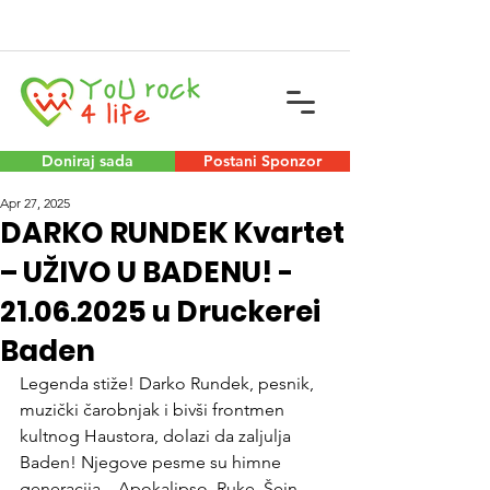
Doniraj sada
Postani Sponzor
Apr 27, 2025
DARKO RUNDEK Kvartet
– UŽIVO U BADENU! -
21.06.2025 u Druckerei
Baden
Legenda stiže! Darko Rundek, pesnik, 
muzički čarobnjak i bivši frontmen 
kultnog Haustora, dolazi da zaljulja 
Baden! Njegove pesme su himne 
generacija – Apokalipso, Ruke, Šejn, 