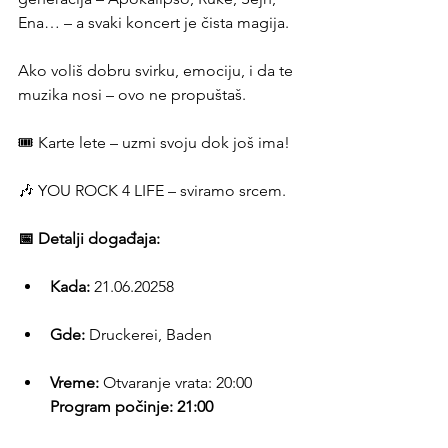
Ena… – a svaki koncert je čista magija.
Ako voliš dobru svirku, emociju, i da te 
muzika nosi – ovo ne propuštaš.
🎟️ Karte lete – uzmi svoju dok još ima!
🎶 YOU ROCK 4 LIFE – sviramo srcem.
📅 Detalji događaja:
Kada:
 21.06.20258
Gde:
 Druckerei, Baden
Vreme:
 Otvaranje vrata: 20:00 
Program počinje: 21:00