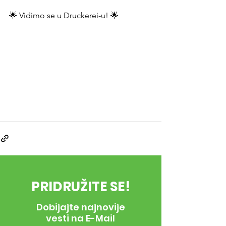
🌟 Vidimo se u Druckerei-u! 🌟
PRIDRUŽITE SE!
Dobijajte najnovije
vesti na E-Mail