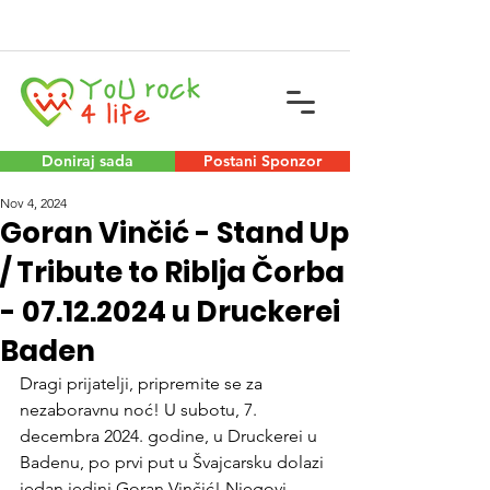
Doniraj sada
Postani Sponzor
Nov 4, 2024
Goran Vinčić - Stand Up
/ Tribute to Riblja Čorba
- 07.12.2024 u Druckerei
Baden
Dragi prijatelji, pripremite se za 
nezaboravnu noć! U subotu, 7. 
decembra 2024. godine, u Druckerei u 
Badenu, po prvi put u Švajcarsku dolazi 
jedan jedini Goran Vinčić! Njegovi 