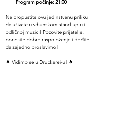
Program počinje: 21:00
Ne propustite ovu jedinstvenu priliku 
da uživate u vrhunskom stand-up-u i 
odličnoj muzici! Pozovite prijatelje, 
ponesite dobro raspoloženje i dođite 
da zajedno proslavimo!
🌟 Vidimo se u Druckerei-u! 🌟