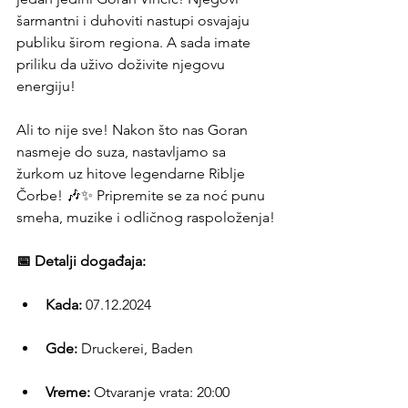
šarmantni i duhoviti nastupi osvajaju 
publiku širom regiona. A sada imate 
priliku da uživo doživite njegovu 
energiju!
Ali to nije sve! Nakon što nas Goran 
nasmeje do suza, nastavljamo sa 
žurkom uz hitove legendarne Riblje 
Čorbe! 🎶✨ Pripremite se za noć punu 
smeha, muzike i odličnog raspoloženja!
📅 Detalji događaja:
Kada:
 07.12.2024
Gde:
 Druckerei, Baden
Vreme:
 Otvaranje vrata: 20:00 