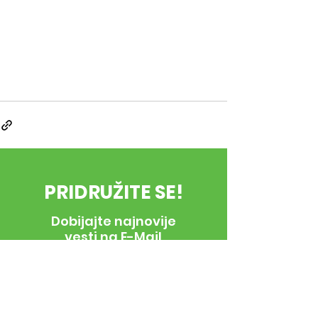
PRIDRUŽITE SE!
Dobijajte najnovije
vesti na E-Mail
E-Mail
*