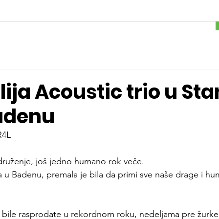
ija Acoustic trio u Sta
Badenu
R4L
druženje, još jedno humano rok veče.
a u Badenu, premala je bila da primi sve naše drage i hum
u bile rasprodate u rekordnom roku, nedeljama pre žurke t