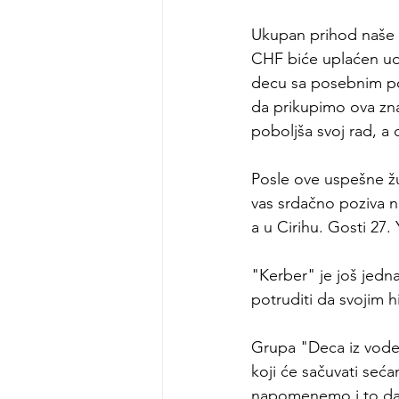
Ukupan prihod naše 
CHF biće uplaćen ud
decu sa posebnim po
da prikupimo ova zna
poboljša svoj rad, a 
Posle ove uspešne žur
vas srdačno poziva n
a u Cirihu. Gosti 27
"Kerber" je još jedn
potruditi da svojim 
Grupa "Deca iz vode
koji će sačuvati seć
napomenemo i to da s