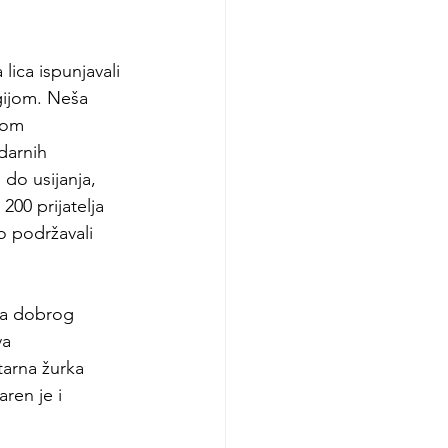
lica ispunjavali 
gijom. Neša 
nom 
darnih 
 do usijanja, 
00 prijatelja 
o podržavali 
ja dobrog 
va 
arna žurka 
ren je i 