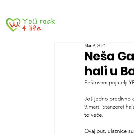
Mar 9, 2024
Neša Gal
hali u 
Poštovani prijatelji Y
Još jedno predivno 
9.mart, Stanzerei hal
to veče.
Ovaj put, ulaznice s