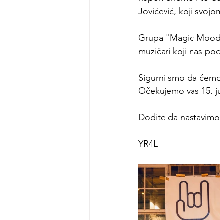
Jovićević, koji svoj
Grupa "Magic Moods", 
muzičari koji nas po
Sigurni smo da ćemo 
Očekujemo vas 15. ju
Dođite da nastavimo 
YR4L