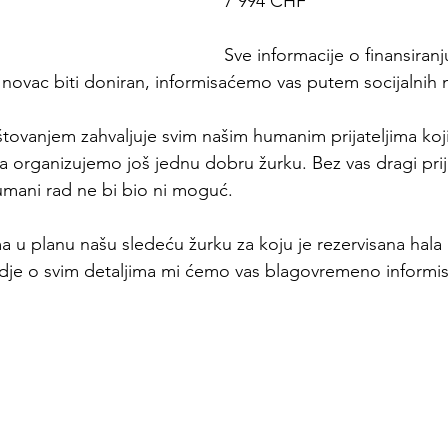
7’994 CHF
Sve informacije o finansiran
 novac biti doniran, informisaćemo vas putem socijalnih 
štovanjem zahvaljuje svim našim humanim prijateljima koji
da organizujemo još jednu dobru žurku. Bez vas dragi prija
humani rad ne bi bio ni moguć.
 u planu našu sledeću žurku za koju je rezervisana hal
odje o svim detaljima mi ćemo vas blagovremeno informis