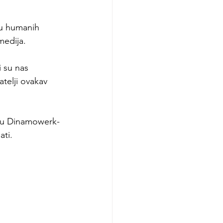
ju humanih 
medija.
 su nas 
telji ovakav 
a u Dinamowerk-
ati.