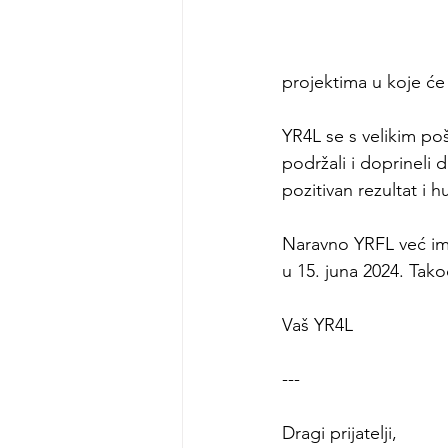
projektima u koje će
YR4L se s velikim po
podržali i doprineli 
pozitivan rezultat i 
Naravno YRFL već ima
u 15. juna 2024. Tak
Vaš YR4L
---
Dragi prijatelji,