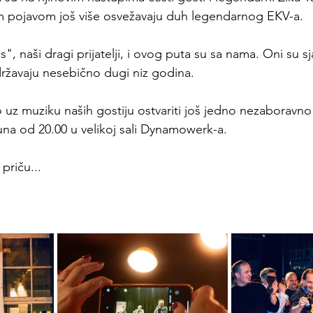
om pojavom još više osvežavaju duh legendarnog EKV-a.
naši dragi prijatelji, i ovog puta su sa nama. Oni su sjaj
državaju nesebično dugi niz godina.
uz muziku naših gostiju ostvariti još jedno nezaboravno
na od 20.00 u velikoj sali Dynamowerk-a.
priču...