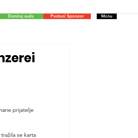
Doniraj sada
Postani Sponzor
Menu
nzerei
ane prijatelje 
ražila se karta 