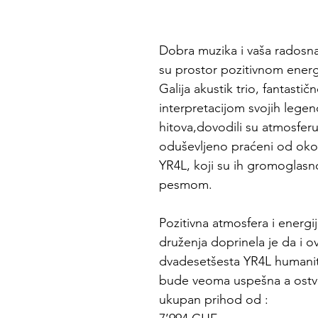
Dobra muzika i vaša radosna 
su prostor pozitivnom ener
Galija akustik trio, fantastič
interpretacijom svojih legen
hitova,dovodili su atmosferu
oduševljeno praćeni od oko 2
YR4L, koji su ih gromoglasn
pesmom.
Pozitivna atmosfera i energi
druženja doprinela je da i o
dvadesetšesta YR4L humanit
bude veoma uspešna a ostva
ukupan prihod od :