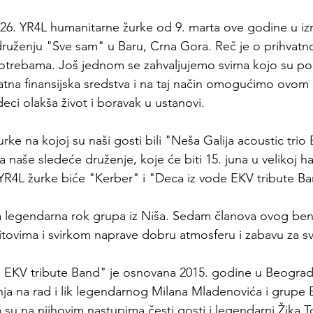
26. YR4L humanitarne žurke od 9. marta ove godine u iz
ruženju "Sve sam" u Baru, Crna Gora. Reč je o prihvatn
trebama. Još jednom se zahvaljujemo svima kojo su podr
tna finansijska sredstva i na taj način omogućimo ovom
deci olakša život i boravak u ustanovi.
ke na kojoj su naši gosti bili "Neša Galija acoustic trio
a naše sledeće druženje, koje će biti 15. juna u velikoj 
. YR4L žurke biće "Kerber" i "Deca iz vode EKV tribute B
a legendarna rok grupa iz Niša. Sedam članova ovog ben
hitovima i svirkom naprave dobru atmosferu i zabavu za s
 EKV tribute Band" je osnovana 2015. godine u Beogradu
anja na rad i lik legendarnog Milana Mladenovića i grupe 
u na njihovim nastupima česti gosti i legendarni Žika To