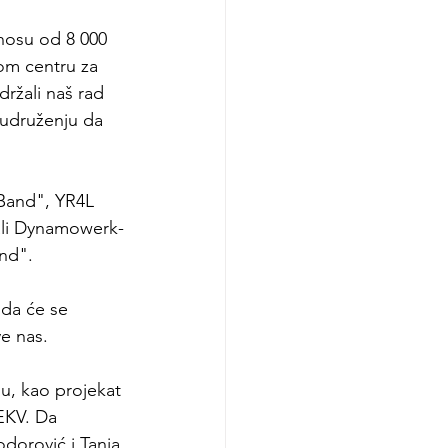
nosu od 8 000 
om centru za 
žali naš rad 
 udruženju da 
 Band", YR4L 
hali Dynamowerk-
and".
da će se 
ve nas.
, kao projekat 
EKV. Da 
dorović i Tanja 