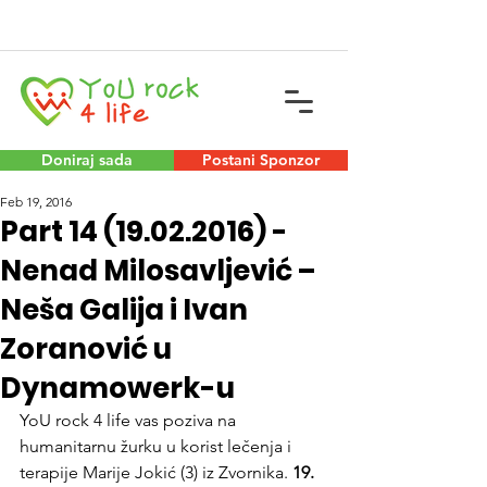
Doniraj sada
Postani Sponzor
Feb 19, 2016
Part 14 (19.02.2016) -
Nenad Milosavljević –
Neša Galija i Ivan
Zoranović u
Dynamowerk-u
YoU rock 4 life vas poziva na 
humanitarnu žurku u korist lečenja i 
terapije Marije Jokić (3) iz Zvornika. 
19. 