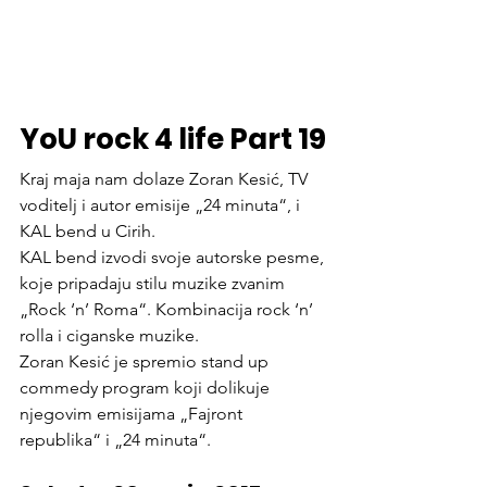
YoU rock 4 life Part 19
Kraj maja nam dolaze Zoran Kesić, TV 
voditelj i autor emisije „24 minuta“, i 
KAL bend u Cirih.
KAL bend izvodi svoje autorske pesme, 
koje pripadaju stilu muzike zvanim 
„Rock ‘n’ Roma“. Kombinacija rock ‘n’ 
rolla i ciganske muzike.
Zoran Kesić je spremio stand up 
commedy program koji dolikuje 
njegovim emisijama „Fajront 
republika“ i „24 minuta“.