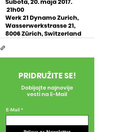
Subota, 20. maja 2017. 
 21h00
Werk 21 Dynamo Zurich, 
Wasserwerkstrasse 21, 
8006 Zürich, Switzerland
PRIDRUŽITE SE!
Dobijajte najnovije
vesti na E-Mail
E-Mail
*
Prijava za Newsletter