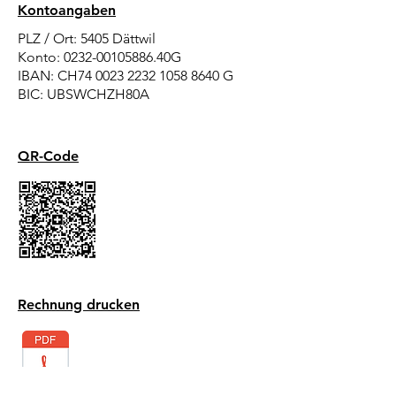
Kontoangaben
PLZ / Ort: 5405 Dättwil
Konto:
0232-00105886
.40G
IBAN: CH74
0023 2232 105
8 8640 G
BIC: UBSWCHZH80A
QR-Code
Rechnung drucken