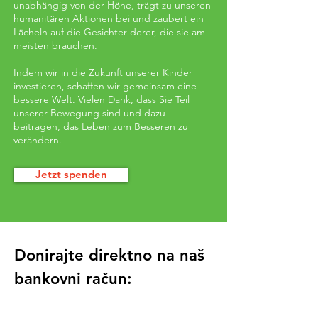
unabhängig von der Höhe, trägt zu unseren
humanitären Aktionen bei und zaubert ein
Lächeln auf die Gesichter derer, die sie am
meisten brauchen.
Indem wir in die Zukunft unserer Kinder
investieren, schaffen wir gemeinsam eine
bessere Welt. Vielen Dank, dass Sie Teil
unserer Bewegung sind und dazu
beitragen, das Leben zum Besseren zu
verändern.
Jetzt spenden
Donirajte direktno na naš
bankovni račun: