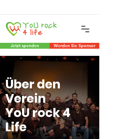
Jetzt spenden
Werden Sie Sponsor
Über den
Verein
YoU rock 4
Life