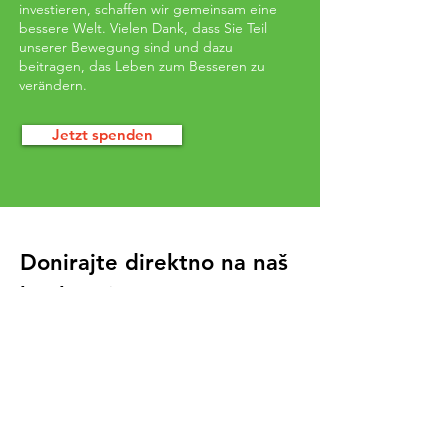
investieren, schaffen wir gemeinsam eine
bessere Welt. Vielen Dank, dass Sie Teil
unserer Bewegung sind und dazu
beitragen, das Leben zum Besseren zu
verändern.
Jetzt spenden
Donirajte direktno na naš
bankovni račun:
Kontoangaben
PLZ / Ort: 5405 Dättwil
Konto:
0232-00105886
.40G
IBAN: CH74
0023 2232 105
8 8640 G