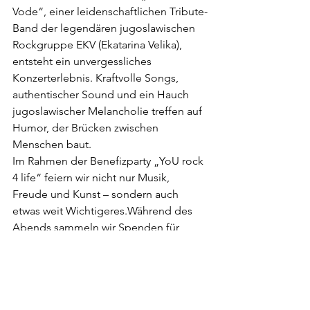
Vode“, einer leidenschaftlichen Tribute-
Band der legendären jugoslawischen 
Rockgruppe EKV (Ekatarina Velika), 
entsteht ein unvergessliches 
Konzerterlebnis. Kraftvolle Songs, 
authentischer Sound und ein Hauch 
jugoslawischer Melancholie treffen auf 
Humor, der Brücken zwischen 
Menschen baut.
Im Rahmen der Benefizparty „YoU rock 
4 life“ feiern wir nicht nur Musik, 
Freude und Kunst – sondern auch 
etwas weit Wichtigeres.Während des 
Abends sammeln wir Spenden für 
Kinder, um ihnen lebenswichtige 
Operationen zu ermöglichen.
Der gesamte Erlös der Veranstaltung 
wird gespendet! ❤️