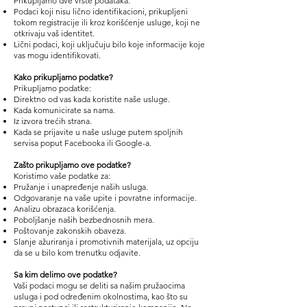
Prikupljamo dve vrste podataka:
Podaci koji nisu lično identifikacioni, prikupljeni
tokom registracije ili kroz korišćenje usluge, koji ne
otkrivaju vaš identitet.
Lični podaci, koji uključuju bilo koje informacije koje
vas mogu identifikovati.
Kako prikupljamo podatke?
Prikupljamo podatke:
Direktno od vas kada koristite naše usluge.
Kada komunicirate sa nama.
Iz izvora trećih strana.
Kada se prijavite u naše usluge putem spoljnih
servisa poput Facebooka ili Google-a.
Zašto prikupljamo ove podatke?
Koristimo vaše podatke za:
Pružanje i unapređenje naših usluga.
Odgovaranje na vaše upite i povratne informacije.
Analizu obrazaca korišćenja.
Poboljšanje naših bezbednosnih mera.
Poštovanje zakonskih obaveza.
Slanje ažuriranja i promotivnih materijala, uz opciju
da se u bilo kom trenutku odjavite.
Sa kim delimo ove podatke?
Vaši podaci mogu se deliti sa našim pružaocima
usluga i pod određenim okolnostima, kao što su