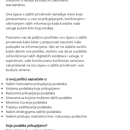
vrednosti u skladu sa važećim zakonskim
standardima.
Ova Izjava o zaštiti privatnosti razrađuje mere koje
preduzimamo u vezi sa prikupljanjem, korišćenjem i
otkrivanjem vaših informacija kada koristite naše
usluge putem bilo kog uređaja.
Pozivamo vas da pažljivo pročitate ovu Izjavu o zaštiti
privatnosti kako biste u potpunosti razumeli naše
postupke sa informacijama. Ako se ne slažete sa bilo
kojim delom ove politike, molimo vas da se suzdržite
od korišćenja naših digitalnih sredstava i usluga. U
suprotnom, vaše kontinuirano korišćenje označava
vaš pristanak na ovu Izjavu o zaštiti privatnosti i sve
buduće izmene.
U ovoj politici saznaćete o:
Našim metodama prikupljanja podataka
Vrstama podataka koje prikupljamo
Razlozima prikupljanja podataka
Stranama sa kojima možemo deliti podatke
Mestima čuvanja podataka
Trajanju zadržavanja podataka
Našim strategijama zaštite podataka
Našem pristupu maloletnicima i rukovanju podacima
Koje podatke prikupljamo?