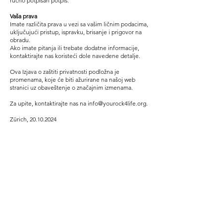
ručno potpisan potpis.
Vaša prava
Imate različita prava u vezi sa vašim ličnim podacima,
uključujući pristup, ispravku, brisanje i prigovor na
obradu.
Ako imate pitanja ili trebate dodatne informacije,
kontaktirajte nas koristeći dole navedene detalje.
Ova Izjava o zaštiti privatnosti podložna je
promenama, koje će biti ažurirane na našoj web
stranici uz obaveštenje o značajnim izmenama.
Za upite, kontaktirajte nas na
info@yourock4life.org
.
Zürich,
20.10.2024
PRIDRUŽITE SE!
Dobijajte najnovije
vesti na E-Mail