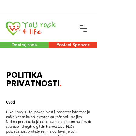
Doniraj sada
Postani Sponzor
POLITIKA
PRIVATNOSTI
.
Uvod
U YoU rock 4 life, poverljivost i integritet informacija
naših korisnika od izuzetne su važnosti. Pažljivo
štitimo podatke koje delite sa nama putem naše web
stranice i drugih digitalnih sredstava. Naša
posvećenost proteže se i na održavanje ovih