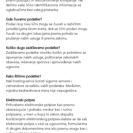
pravni postupci ili restrukturiranje kompanije. Ne
delimo vaše lično identifikacione informacije sa
oglašivačima bez vašeg pristanka.
Gde čuvamo podatke?
Podaci koji nisu lični mogu se čuvati u različitim
jurisdikcijama širom sveta, dok se lični podaci mogu
čuvati na drugim lokacijama prema potrebi za
pružanje naših usluga ili prema zakonu.
Koliko dugo zadržavamo podatke?
Zadržavamo podatke onoliko koliko je potrebno za
ispunjenje naših usluga, poštovanje zakonskih
obaveza, rešavanje sporova i sprovođenje naših
ugovora.
Kako štitimo podatke?
Naš hosting servis koristi sigurne servere i
vatrozidove za zaštitu vaših podataka. Međutim,
nijedna bezbednosna mera nije nepogrešiva.
Elektronski potpisi
Prihvatamo elektronske potpise kao pravno
obavezujuće i jednako vredne kao i ručno
potpisane, u meri u kojoj to zakon dopušta.
Korišćenjem elektronskog potpisa slažete se da vaš
elektronski potpis u vezi sa ugovorima, formularima
ili drugim dokumentima ima istu pravnu snagu kao i