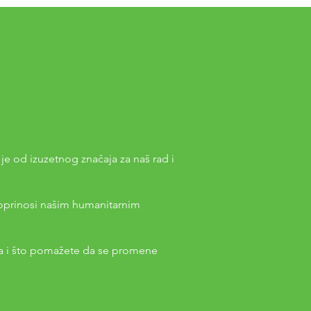
e od izuzetnog značaja za naš rad i
oprinosi našim humanitarnim
ta i što pomažete da se promene