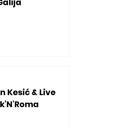
Galija
n Kesić & Live
ck’N’Roma