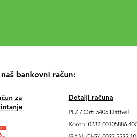
 naš bankovni račun:
Detalji računa
ačun za
rintanje
PLZ / Ort: 5405 Dättwil
Konto: 0232-00105886.40
IBAN: CH74 0023 2232 10