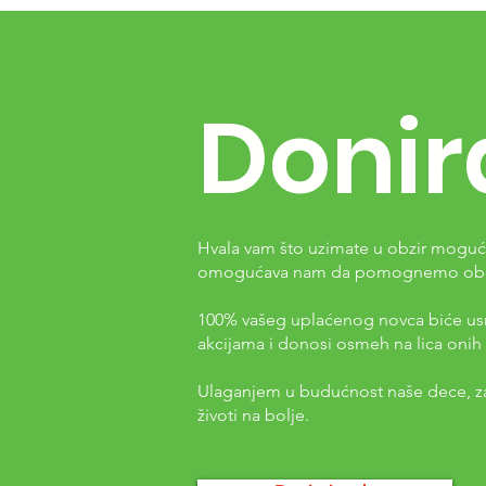
Donir
Hvala vam što uzimate u obzir mogućn
omogućava nam da pomognemo obolel
100% vašeg uplaćenog novca biće usm
akcijama i donosi osmeh na lica onih 
Ulaganjem u budućnost naše dece, za
životi na bolje.