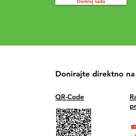
Doniraj sada
Donirajte direktno na
QR-Code
R
p