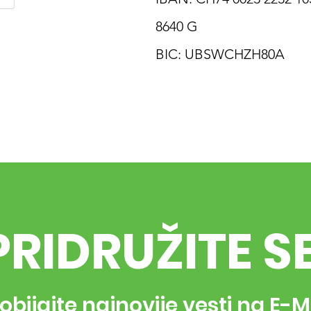
8640 G
BIC: UBSWCHZH80A
PRIDRUŽITE S
obijajte najnovije vesti na E-M