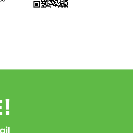
E!
ail