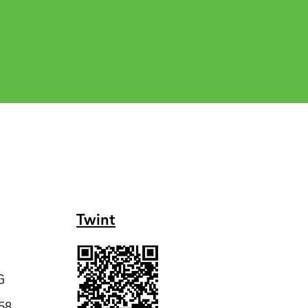
Twint
G
5
8