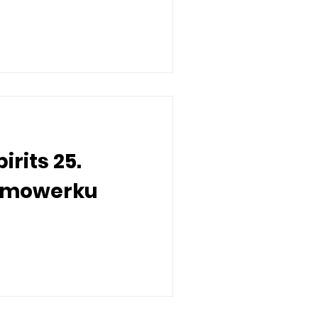
irits 25.
amowerku