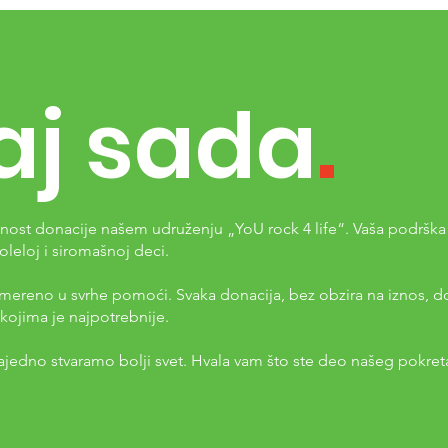
aj sada
.
ost donacije našem udruženju „YoU rock 4 life“. Vaša podrška j
oj i siromašnoj deci.
ereno u svrhe pomoći. Svaka donacija, bez obzira na iznos, d
kojima je najpotrebnije.
jedno stvaramo bolji svet. Hvala vam što ste deo našeg pokre