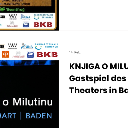
14. Feb.
KNJIGA O MILUT
Gastspiel des
Theaters in Ba
BADENU! - 29.
Kurtheater B