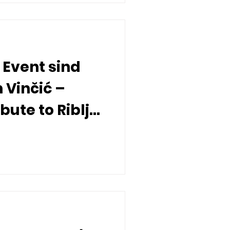
 Event sind
 Vinčić –
bute to Riblja
2024 in der
den