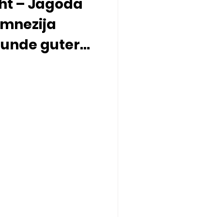
ht – Jagoda
Amnezija
eunde guter
chens und des
ns – wir laden
 weiteren
hen YR4L-