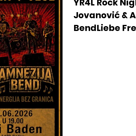
YR4L Rock Nig
Jovanović & 
BendLiebe Fr
Musik, des La
grossen Herze
euch zu einer
unvergesslic
Party ein! 🔥