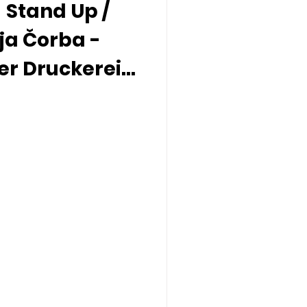
 Stand Up /
lja Čorba -
der Druckerei