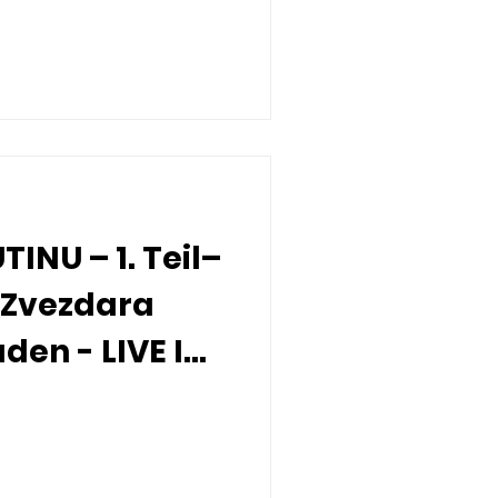
INU – 1. Teil–
 Zvezdara
den - LIVE IN
03.2026 u
aden