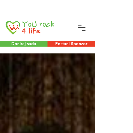
Doniraj sada
Postani Sponzor