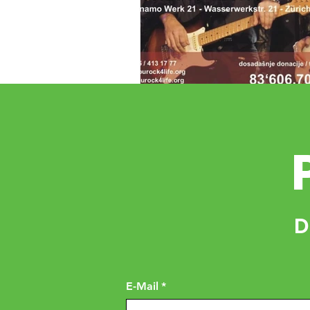
D
E-Mail
*