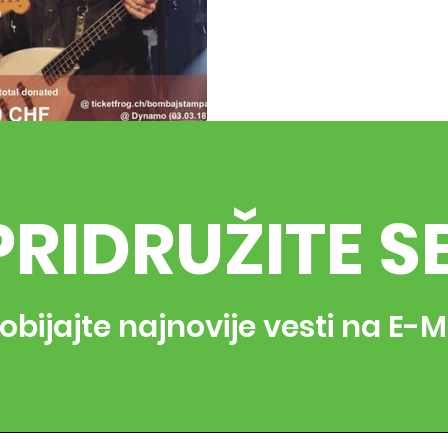
PRIDRUŽITE S
obijajte najnovije vesti na E-M