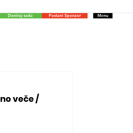
Doniraj sada
Postani Sponzor
Menu
no veče /