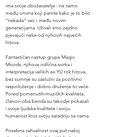
ima svoje obožavatelje - ne samo 
među onima koji pamte kako je to bilo 
"nekada“ već i među novim 
generacijama. Uživali smo zajdno 
pjevajući neke od njihovih najvećih 
hitova.
Fantastičan nastup grupe Magic 
Moods, njihova odlična svirka i 
interpretacija velikih ex YU rok hitova, 
bez sumnje su zaslužni za pozitivno 
raspoloženje i dobro druženje to veče.
Pored pomenutih muzičkih kvaliteta, 
članovi oba benda su takodje pokazali 
i svoje ljudske kvalitete i svoju 
humanost kroz svoju saradnju sa nama.
Posebna zahvalnost ovaj put našoj 