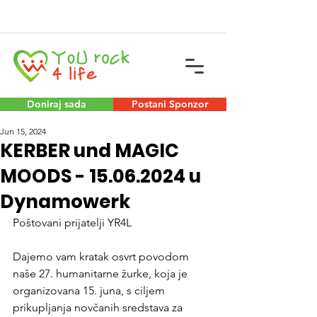
Doniraj sada
Postani Sponzor
Jun 15, 2024
KERBER und MAGIC
MOODS - 15.06.2024 u
Dynamowerk
Poštovani prijatelji YR4L
Dajemo vam kratak osvrt povodom 
naše 27. humanitarne žurke, koja je 
organizovana 15. juna, s ciljem 
prikupljanja novčanih sredstava za 