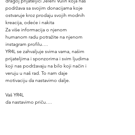
dragoj prijateljici Jeleni Vulin koja nas 
podržava sa svojim donacijama koje 
ostvaruje kroz prodaju svojih modnih 
kreacija, odeće i nakita
Za više informacija o njenom 
humanom radu potražite na njenom 
instagram profilu….
YR4L se zahvaljuje svima vama, našim 
prijateljima i sponzorima i svim ljudima 
koji nas podržavaju na bilo koji način i 
veruju u naš rad. To nam daje 
motivaciju da nastavimo dalje.
Vaš YR4L
da nastavimo priču….