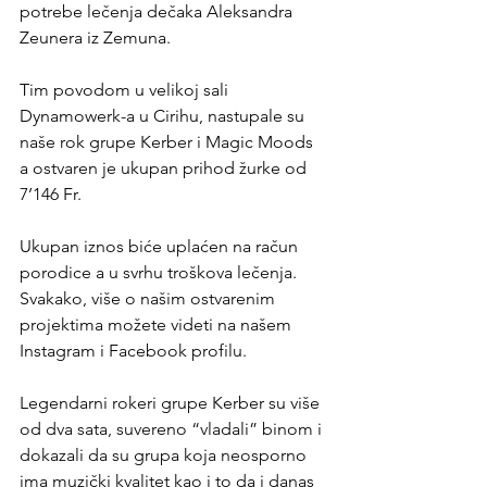
potrebe lečenja dečaka Aleksandra 
Zeunera iz Zemuna.
Tim povodom u velikoj sali 
Dynamowerk-a u Cirihu, nastupale su 
naše rok grupe Kerber i Magic Moods 
a ostvaren je ukupan prihod žurke od 
7’146 Fr.
Ukupan iznos biće uplaćen na račun 
porodice a u svrhu troškova lečenja.
Svakako, više o našim ostvarenim 
projektima možete videti na našem 
Instagram i Facebook profilu.
Legendarni rokeri grupe Kerber su više 
od dva sata, suvereno “vladali” binom i 
dokazali da su grupa koja neosporno 
ima muzički kvalitet kao i to da i danas 