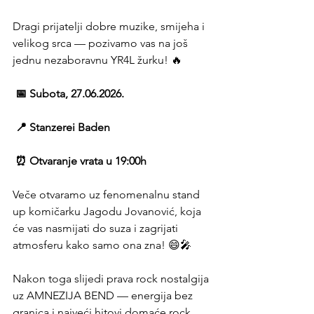
Dragi prijatelji dobre muzike, smijeha i 
velikog srca — pozivamo vas na još 
jednu nezaboravnu YR4L žurku! 🔥 
 📅 Subota, 27.06.2026. 
 📍 Stanzerei Baden 
 ⏰ Otvaranje vrata u 19:00h 
Veče otvaramo uz fenomenalnu stand 
up komičarku Jagodu Jovanović, koja 
će vas nasmijati do suza i zagrijati 
atmosferu kako samo ona zna! 😄🎤 
Nakon toga slijedi prava rock nostalgija 
uz AMNEZIJA BEND — energija bez 
granica i najveći hitovi domaće rock 