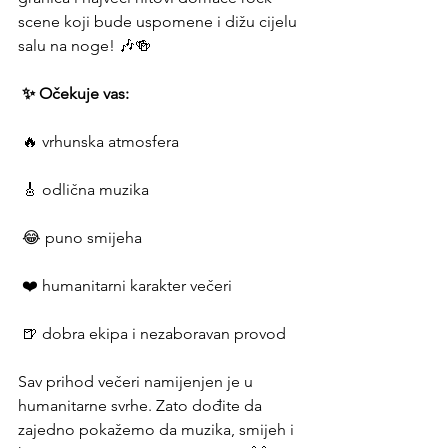
scene koji bude uspomene i dižu cijelu 
salu na noge! 🎶🍻 
 ✨ Očekuje vas: 
 🔥 vrhunska atmosfera 
 🎸 odlična muzika 
 😂 puno smijeha 
 ❤️ humanitarni karakter večeri 
 🍺 dobra ekipa i nezaboravan provod 
Sav prihod večeri namijenjen je u 
humanitarne svrhe. Zato dođite da 
zajedno pokažemo da muzika, smijeh i 