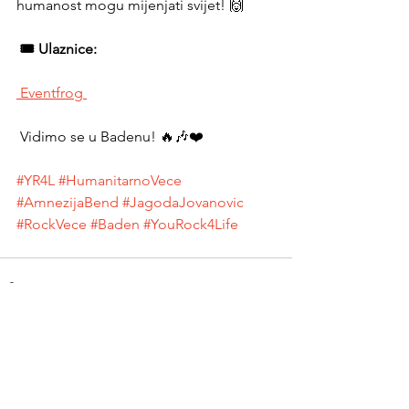
humanost mogu mijenjati svijet! 🙌 
 🎟️ Ulaznice:
 Eventfrog 
 Vidimo se u Badenu! 🔥🎶❤️ 
#YR4L
#HumanitarnoVece
#AmnezijaBend
#JagodaJovanovic
#RockVece
#Baden
#YouRock4Life
PRIDRUŽITE SE!