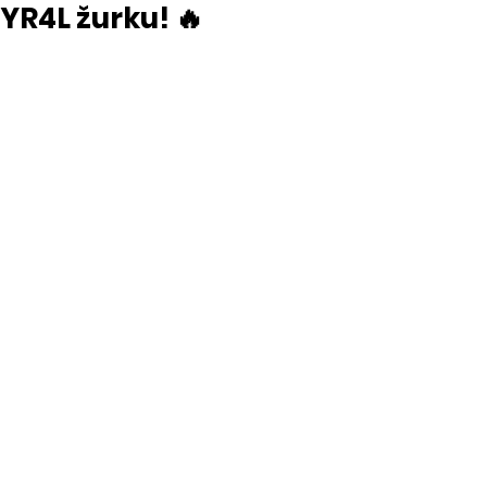
YR4L žurku! 🔥