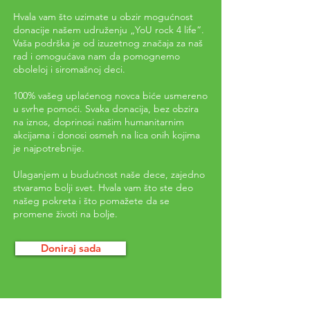
Hvala vam što uzimate u obzir mogućnost
donacije našem udruženju „YoU rock 4 life“.
Vaša podrška je od izuzetnog značaja za naš
rad i omogućava nam da pomognemo
oboleloj i siromašnoj deci.
100% vašeg uplaćenog novca biće usmereno
u svrhe pomoći. Svaka donacija, bez obzira
na iznos, doprinosi našim humanitarnim
akcijama i donosi osmeh na lica onih kojima
je najpotrebnije.
Ulaganjem u budućnost naše dece, zajedno
stvaramo bolji svet. Hvala vam što ste deo
našeg pokreta i što pomažete da se
promene životi na bolje.
Doniraj sada