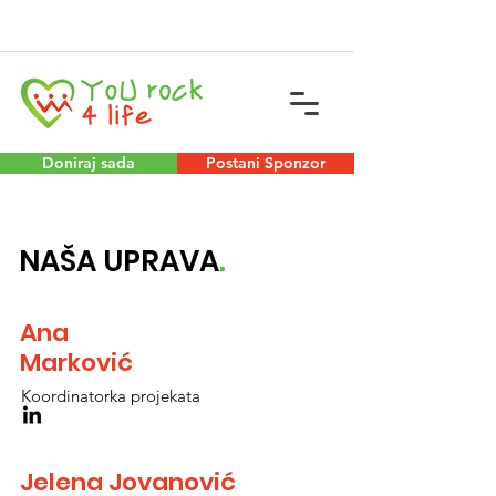
Doniraj sada
Postani Sponzor
NAŠA UPRAVA
.
Ana
Marković
Koordinatorka projekata
Jelena Jovanović