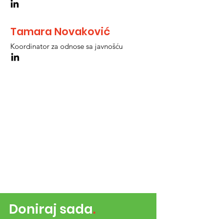
Tamara Novaković
Koordinator za odnose sa javnošću
Doniraj sada
.