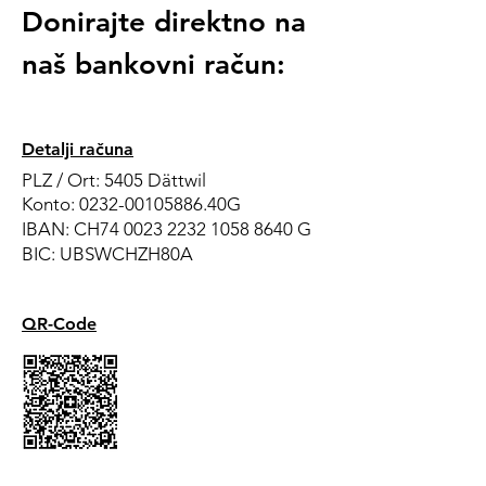
Donirajte direktno na
naš bankovni račun:
Detalji računa
PLZ / Ort: 5405 Dättwil
Konto:
0232-00105886
.40G
IBAN: CH74
0023 2232 105
8 8640 G
BIC: UBSWCHZH80A
QR-Code