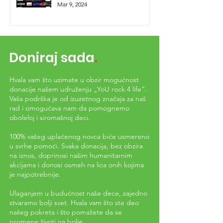
Mar 9, 2024
Doniraj sada
.
Hvala vam što uzimate u obzir mogućnost
donacije našem udruženju „YoU rock 4 life“.
Vaša podrška je od izuzetnog značaja za naš
rad i omogućava nam da pomognemo
oboleloj i siromašnoj deci.
100% vašeg uplaćenog novca biće usmereno
u svrhe pomoći. Svaka donacija, bez obzira
na iznos, doprinosi našim humanitarnim
akcijama i donosi osmeh na lica onih kojima
je najpotrebnije.
Ulaganjem u budućnost naše dece, zajedno
stvaramo bolji svet. Hvala vam što ste deo
našeg pokreta i što pomažete da se
promene životi na bolje.