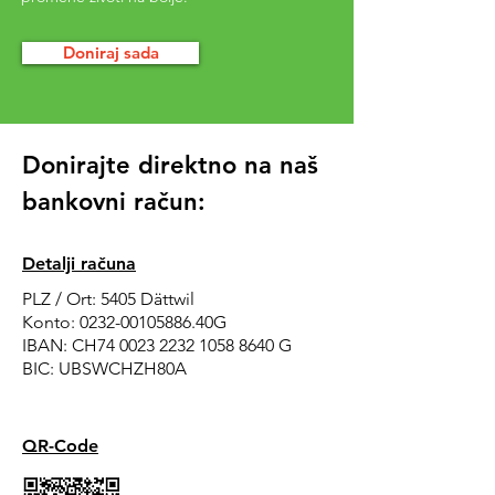
Doniraj sada
Donirajte direktno na naš
bankovni račun:
Detalji računa
PLZ / Ort: 5405 Dättwil
Konto:
0232-00105886
.40G
IBAN: CH74
0023 2232 105
8 8640 G
BIC: UBSWCHZH80A
QR-Code