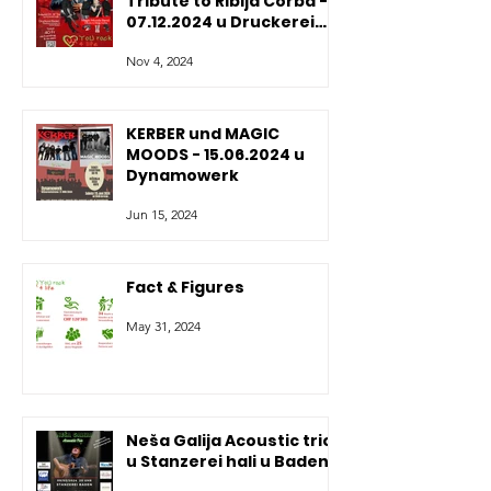
Tribute to Riblja Čorba -
07.12.2024 u Druckerei
Baden
Nov 4, 2024
KERBER und MAGIC
MOODS - 15.06.2024 u
Dynamowerk
Jun 15, 2024
Fact & Figures
May 31, 2024
Neša Galija Acoustic trio
u Stanzerei hali u Badenu