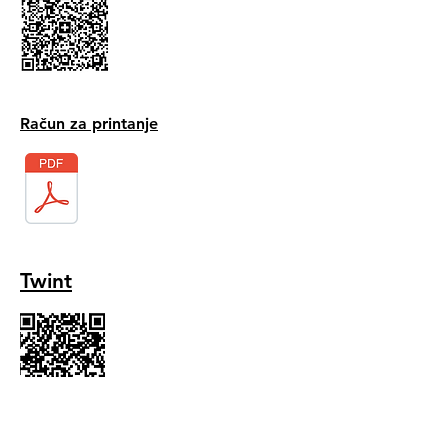
Račun za printanje
Twint