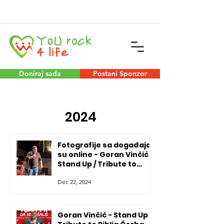
Doniraj sada
Postani Sponzor
2024
Fotografije sa događaja
su online - Goran Vinčić -
Stand Up / Tribute to
Riblja Čorba - 07.12.2024
Dec 22, 2024
u Druckerei Baden
Goran Vinčić - Stand Up /